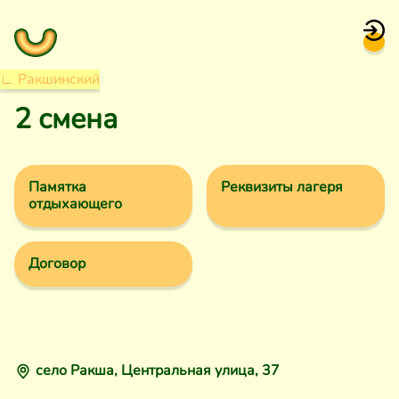
∟ Ракшинский
2 смена
Памятка
Реквизиты лагеря
отдыхающего
Договор
село Ракша, Центральная улица, 37