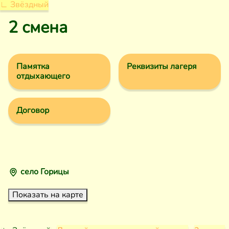
∟ Звёздный
2 смена
Памятка
Реквизиты лагеря
отдыхающего
Договор
село Горицы
Показать на карте