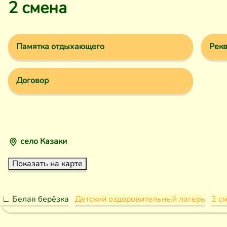
2 смена
Памятка отдыхающего
Рекв
Договор
село Казаки
Показать на карте
∟ Белая берёзка
Детский оздоровительный лагерь
2 с