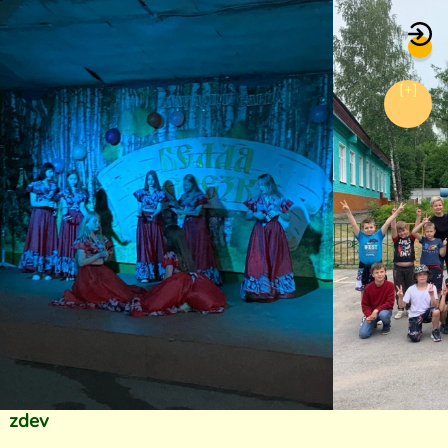
[+]
zdev