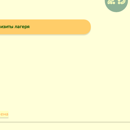
изиты лагеря
мена