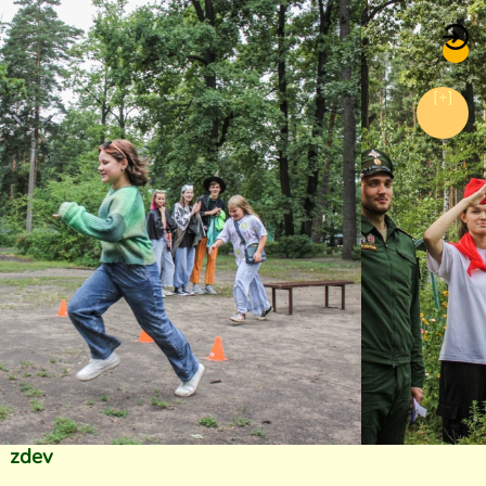
[+]
zdev