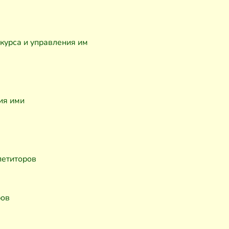
курса и управления им
ия ими
петиторов
ров