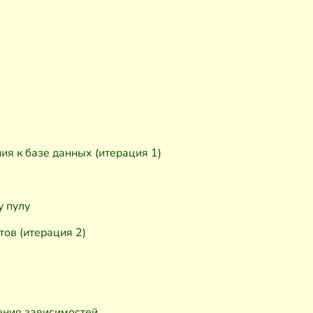
я к базе данных (итерация 1)
 пулу
ов (итерация 2)
ения зависимостей