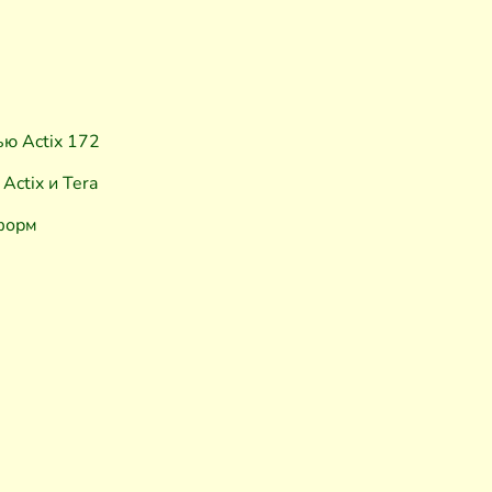
ю Actix 172
ctix и Tera
форм