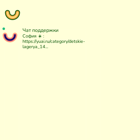
Чат поддержки
София ☀️ :
https://yuai.ru/category/detskie-
lagerya_14...