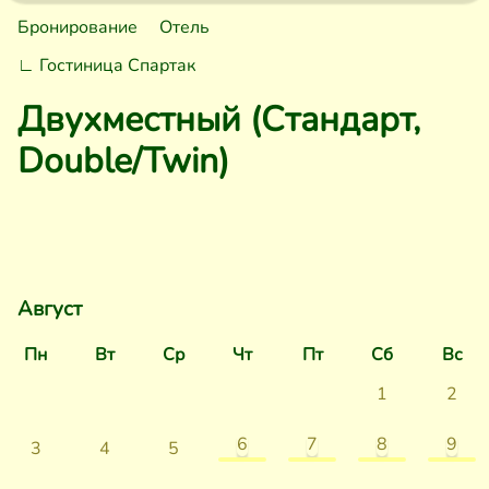
Бронирование
Отель
∟
Гостиница Спартак
Двухместный (Стандарт,
Double/Twin)
Август
Пн
Вт
Ср
Чт
Пт
Сб
Вс
1
2
6
7
8
9
3
4
5