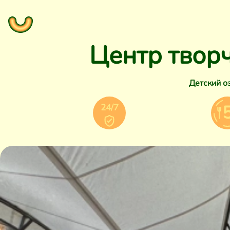
Центр творч
Детский о
24/7