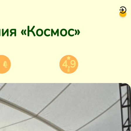
ния «Космос»
4,9