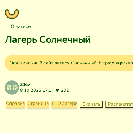
∟ О лагере
Лагерь Солнечный
Официальный сайт лагеря Солнечный:
https://lagersun
zdev
8 10 2025 17:17 👁
202
Справка
Страница
∟ О лагере
Скачать
Распечата