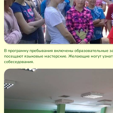
В программу пребывания включены образовательные за
посещают языковые мастерские. Желающие могут узнат
собеседования.