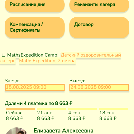
Расписание дня
Реквизиты лагеря
Компенсация /
Договор
Сертификаты
∟ MathsExpedition Camp
Детский оздоровительный
лагерь
MathsExpedition, 2 смена
Заезд:
Выезд:
15.08.2025 09:00
24.08.2025 09:00
Долями 4 платежа
по 8 663 ₽
Сейчас
21 авг
4 сен
18 сен
8 663 ₽
8 663 ₽
8 663 ₽
8 663 ₽
Елизавета Алексеевна