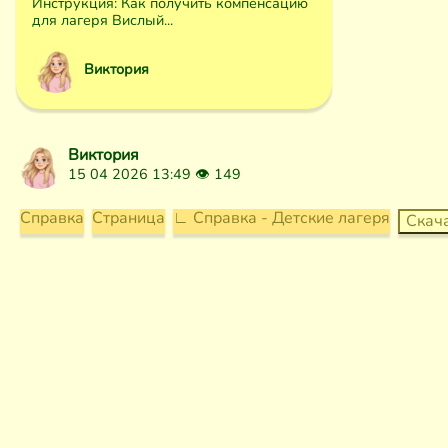
Инструкция: Как получить компенсацию
для лагеря Вислый...
Виктория
Виктория
15 04 2026 13:49 👁
149
Справка
Страница
∟ Справка - Детские лагеря
Скач