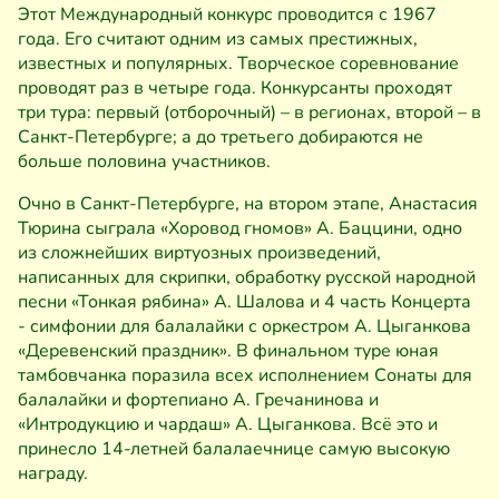
Этот Международный конкурс проводится с 1967
года. Его считают одним из самых престижных,
известных и популярных. Творческое соревнование
проводят раз в четыре года. Конкурсанты проходят
три тура: первый (отборочный) – в регионах, второй – в
Санкт-Петербурге; а до третьего добираются не
больше половина участников.
Очно в Санкт-Петербурге, на втором этапе, Анастасия
Тюрина сыграла «Хоровод гномов» А. Баццини, одно
из сложнейших виртуозных произведений,
написанных для скрипки, обработку русской народной
песни «Тонкая рябина» А. Шалова и 4 часть Концерта
- симфонии для балалайки с оркестром А. Цыганкова
«Деревенский праздник». В финальном туре юная
тамбовчанка поразила всех исполнением Сонаты для
балалайки и фортепиано А. Гречанинова и
«Интродукцию и чардаш» А. Цыганкова. Всё это и
принесло 14-летней балалаечнице самую высокую
награду.