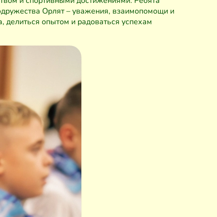
твом и спортивными достижениями. Ребята
одружества Орлят – уважения, взаимопомощи и
а, делиться опытом и радоваться успехам